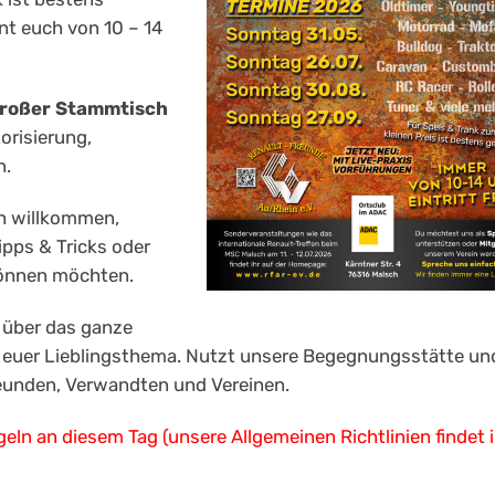
t euch von 10 – 14
Großer Stammtisch
torisierung,
n.
ch willkommen,
pps & Tricks oder
 gönnen möchten.
t über das ganze
euer Lieblingsthema. Nutzt unsere Begegnungsstätte un
Freunden, Verwandten und Vereinen.
eln an diesem Tag (unsere Allgemeinen Richtlinien findet i