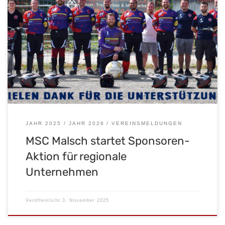
Verein bietet attraktive Werbemöglichkeiten und setzt auf
langfristige Partnerschaften Malsch – Der Motorsport-Club
Malsch e. V. im ADAC startet ab dem 1. November 2025 eine
exklusive Sponsoren-Aktion für Gewerbetreibende aus der
Region. Ziel der Initiative ist es, Unternehmen eine attraktive
Werbeplattform zu bieten und gleichzeitig die Vereinsarbeit im
Motorsport, in […]
JAHR 2025
JAHR 2026
VEREINSMELDUNGEN
MSC Malsch startet Sponsoren-
Aktion für regionale
Unternehmen
Veröffentlicht
3. November 2025