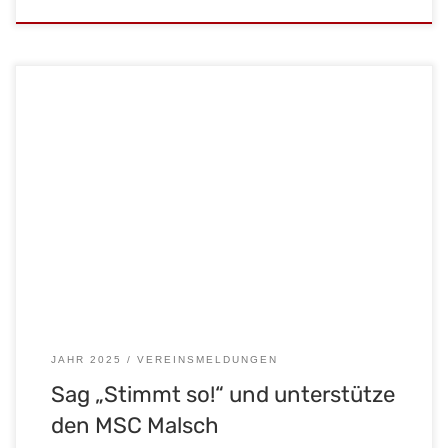
Ab sofort könnt ihr uns ganz einfach beim Einkaufen
unterstützen – beim PENNY-Markt! Sagt an der Kasse einfach
„Stimmt so!“, und euer Betrag wird automatisch auf den
nächsten 10-Cent-Betrag aufgerundet. Oder werft euren
Pfandbon direkt in die Förderpenny-Box am Pfandautomaten.
Jeder Cent hilft, unsere Vereinsarbeit, den Nachwuchs und
unsere Veranstaltungen […]
JAHR 2025
VEREINSMELDUNGEN
Sag „Stimmt so!“ und unterstütze
den MSC Malsch