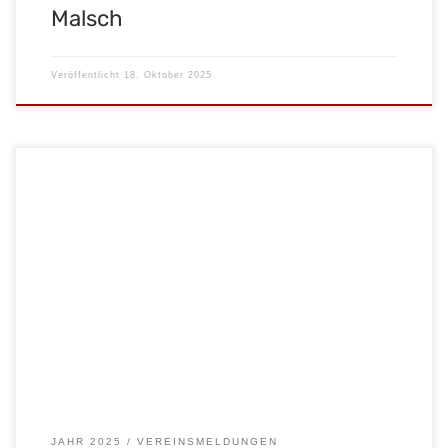
Malsch
Veröffentlicht
18. Oktober 2025
Der Herbst ist da, die Tage werden kürzer und die Temperaturen
sinken. Was gibt es da Besseres, als sich in einen warmen und
bequemen Hoodie zu kuscheln? Für alle Fans des MSC Malsch
gibt es nun die perfekte Gelegenheit, auch in der kalten
Jahreszeit Farbe zu bekennen und den Verein […]
JAHR 2025
VEREINSMELDUNGEN