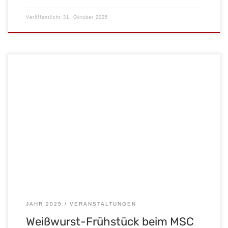
Veröffentlicht
31. Oktober 2025
Am 26. Oktober laden wir euch herzlich zu unseren
Benzingesprächen mit einem zünftigen Weißwurst-Frühstück
ein! Von 10 bis 14 Uhr gibt’s ein Paar Weißwürste mit Brezel &
süßem Senf für 10 € – oder als Kombi-Angebot mit Getränk nach
Wahl für nur 12 €. Sichert euch euer Frühstück gleich – […]
JAHR 2025
VERANSTALTUNGEN
Weißwurst-Frühstück beim MSC