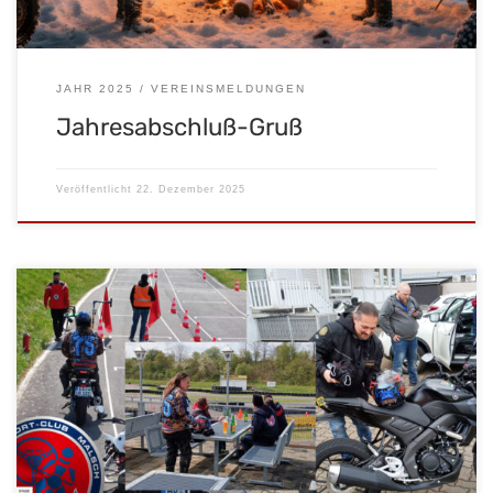
JAHR 2025
VEREINSMELDUNGEN
Jahresabschluß-Gruß
Veröffentlicht
22. Dezember 2025
Der MSC Malsch freut sich über zwei herausragende Erfolge in
der Saison 2025. Vereinsfahrer Andreas Pfannenschmidt, der für
den Club im vom ADAC organisierten Wettbewerb „Motorrad-
Slalom“ antritt, konnte in diesem Jahr gleich zwei Spitzenplätze
erzielen. In der Kategorie Gleichmäßigkeit sicherte sich
Pfannenschmidt die Gaumeisterschaft. In der Kategorie
Motorrad-Solo erreichte er […]