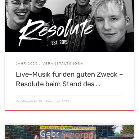
Malscher Straßenweihnachtsmarkt ein besonderer
Programmpunkt statt: Die Band Resolute tritt von 18 bis 20 Uhr
live auf und sorgt mit Rock, Pop und modernen Cover-Songs für
eine stimmungsvolle musikalische Atmosphäre. Die vier Musiker
sind seit 2019 aktiv und stehen für handgemachte, […]
JAHR 2025
VERANSTALTUNGEN
Live-Musik für den guten Zweck –
Resolute beim Stand des …
Veröffentlicht
28. November 2025