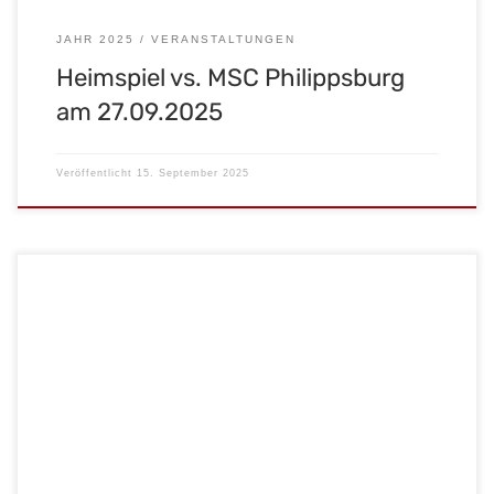
JAHR 2025
VERANSTALTUNGEN
Heimspiel vs. MSC Philippsburg
am 27.09.2025
Veröffentlicht
15. September 2025
Der MSC Malsch lädt alle Fans und Sportbegeisterten herzlich
zum nächsten Heimspiel ein! Am Samstag, den 06. September
2025, trifft unsere Mannschaft auf den MSC Pattensen. Anpfiff:
17:00 Uhr Freut euch auf packenden Motoball, spannende
Zweikämpfe und mitreißende Stimmung. Unterstützt unser
Team und erlebt Sport, Action und Emotionen pur!