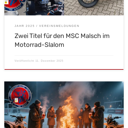
JAHR 2025
VEREINSMELDUNGEN
Zwei Titel für den MSC Malsch im
Motorrad-Slalom
Veröffentlicht
11. Dezember 2025
Am Sonntag, den 21. Dezember 2025, lädt der MSC Malsch
herzlich zur großen Sonnenwendfeier auf dem Motoball-Platz
ein! Zwischen 14 und 20 Uhr erwartet euch ein unvergesslicher
Nachmittag voller Wärme, Lichterglanz und geselligem
Beisammensein – mitten im Winter. Viele erinnern sich vielleicht