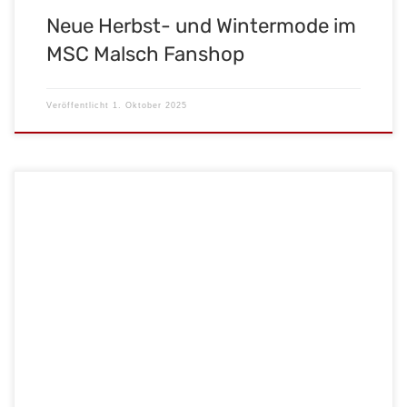
Neue Herbst- und Wintermode im
MSC Malsch Fanshop
Veröffentlicht
1. Oktober 2025
Motoball live in Malsch – Heimspiel am 27. September! Der MSC
Malsch empfängt den MSC Philippsburg zum spannenden
Heimspiel. Einlass ist ab 15 Uhr, der Anpfiff erfolgt dieses Mal um
16 Uhr aufgrund der aktuellen Witterung. Erlebt packende
Action, Tempo und Leidenschaft direkt auf dem Platz. Seid dabei
und unterstützt […]