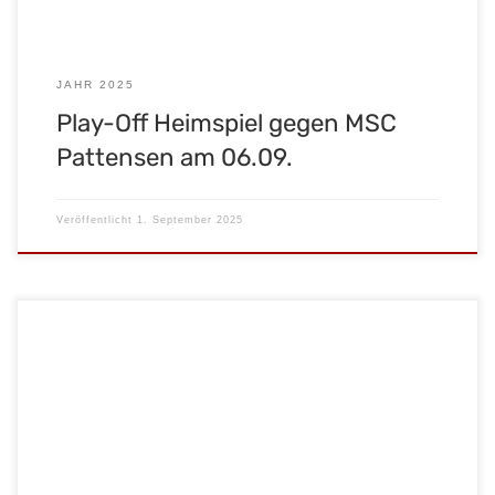
JAHR 2025
Play-Off Heimspiel gegen MSC
Pattensen am 06.09.
Veröffentlicht
1. September 2025
Wir haben’s geschafft – der MSC Malsch hat den
Förderpenny 2025 gewonnen!
Das bedeutet für uns:
1.500 € Startprämie
+ ein Jahr lang alle Spenden des Penny
Ettlingen für unseren Verein! Ein riesiges Dankeschön an alle,
die fleißig für uns gevoted haben – ohne euch wäre […]