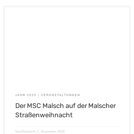
Auch in diesem Jahr sind wir wieder mit dabei – auf der
stimmungsvollen Malscher Straßenweihnacht der
Interessengemeinschaft Malsch e. V. in Zusammenarbeit mit der
Gemeinde Malsch!
Immer donnerstags: 04. | 11. | 18. Dezember,
jeweils von 17 bis 22 Uhr Ihr findet uns auf dem Mühlenplatz,
direkt in der […]
JAHR 2025
VERANSTALTUNGEN
Der MSC Malsch auf der Malscher
Straßenweihnacht
Veröffentlicht
2. November 2025