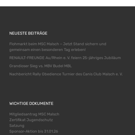
NEUESTE BEITRÄGE
Flohmarkt beim MSC Malsch – Jetzt Stand sichern und
gemeinsam einen besonderen Tag erleben!
RENAULT-FREUNDE Au/Rhein e. V. feiern 25-jähriges Jubiläum
Grandioser Sieg vs. MBV Budel MBL
Nachbericht Rally Obedience Turnier des Canis Club Malsch e. V.
WICHTIGE DOKUMENTE
Mitgliedsantrag MSC Malsch
Zertifikat Jugendschutz
Satzung
Sponsor-Aktion bis 31.01.26