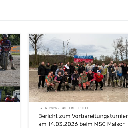
Am 14. März 2026 richtete der MSC Malsch e.V. ein
Vorbereitungsturnier zur kommenden Saison aus. Nebe
s MSC
der Heimmannschaft nahmen die Teams des MBC Houlg
.05.2026
MBC Kierspe sowie The Legends teil. Das Turnier bot alle
Mannschaften eine gute Gelegenheit, unter
Wettkampfbedingungen Spielpraxis zu sammeln und si
auf die bevorstehende Saison vorzubereiten. […]
JAHR 2026
SPIELBERICHTE
Bericht zum Vorbereitungsturnie
am 14.03.2026 beim MSC Malsch