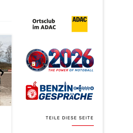
n
ate,
n
ch
TEILE DIESE SEITE
r