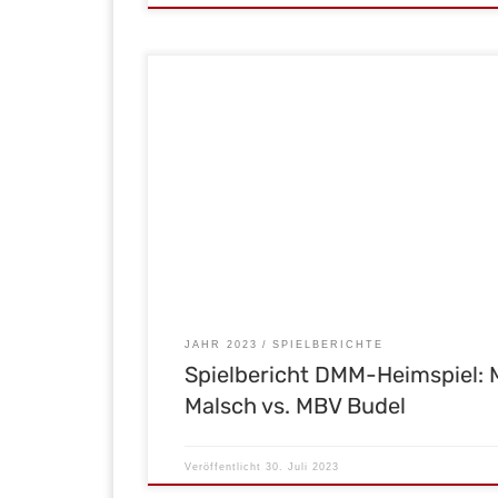
Bei unserem jüngsten Heimspiel am vergangenen
hatten wir den MBV Budel aus Holland zu Gast. Wi
direkt Vollgas und konnten einige Male die gegner
Abwehr durchdringen. Den 1. Treffer dieses Spiels
verbuchten allerdings unsere Gäste in der 4. Spiel
Dies war dann auch der Zwischenstand nach dem 1
JAHR 2023
SPIELBERICHTE
Spielbericht DMM-Heimspiel:
Malsch vs. MBV Budel
Veröffentlicht
30. Juli 2023