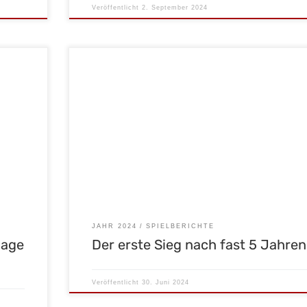
Veröffentlicht
2. September 2024
24 war
Am Samstag Nachmittag ging unsere Mannschaft voll
n den
motiviert ins Heimspiel gegen den MBV Budel. Das 1. Vier
Durch
war voller Torchancen auf beiden Seiten. Den ersten Tre
orteil
konnte in der 11. Minute unser Kapitän Alexander
eide
Kleinbichler erzielen und brachte den MSC Malsch in
eiten zu
Führung. Im 2. Viertel waren unsere Mälscher voll […]
JAHR 2024
SPIELBERICHTE
lage
Der erste Sieg nach fast 5 Jahren
Veröffentlicht
30. Juni 2024