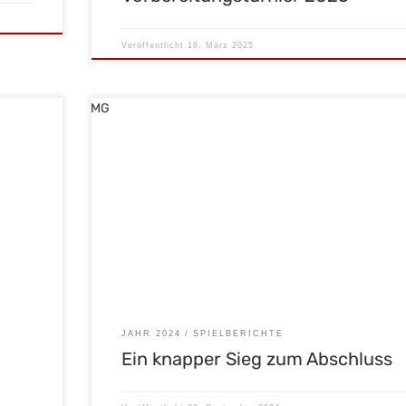
Veröffentlicht
18. März 2025
n wir
Nach der hohen 12:1 Niederlage im Hinspiel, war unsere
seren 2
Mannschaft umso motivierter im Heimspiel einen Sieg
ihre
einzufahren. Das konnte man schon im 1. Viertel sehen.
Zwar ergriff in der 3′ Minute Halle die Führung zum 0:1,
gegen den
jedoch konnte unsere Nr. #29 Alexander Kleinbichler in 
geben.
4′ und 5′ Minute das […]
JAHR 2024
SPIELBERICHTE
Ein knapper Sieg zum Abschluss