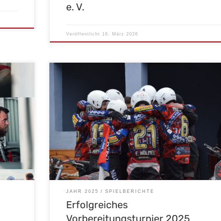
e. V.
Veröffentlicht
16. März 2026
Am Samstag, den 15.03.2025 fand das
er
Vorbereitungsturnier 2025 auf unserem heimischen
nte Budel
Gelände in Malsch statt. Die Mannschaften des MBC
mierten
Kierspe, des 1. MBC 70/90 Halle und des MBC Robion
in die
fanden sich um 10 Uhr in Malsch zusammen und waren
 auch vor
voller Vorfreude auf ein spannendes Turnier. Der Platz li
in den […]
JAHR 2025
SPIELBERICHTE
Erfolgreiches
Vorbereitungsturnier 2025