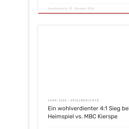
Veröffentlicht
15. Oktober 2024
Schon wie im Instagram Kommentar von @brauere
beschrieben: „
weitermachen!
Heimspiel 
gut!“ So wurde es auch. Mit Siegeswillen begab sic
Mannschaft nach dem Warmfahren ins 1. Viertel. 
Beginn zeigten unsere Malscher das sie hellwach s
Unsere Nr. 21 Enrico Kölmel konnte schon nach w
Minuten auf […]
JAHR 2024
SPIELBERICHTE
Ein wohlverdienter 4:1 Sieg b
Heimspiel vs. MBC Kierspe