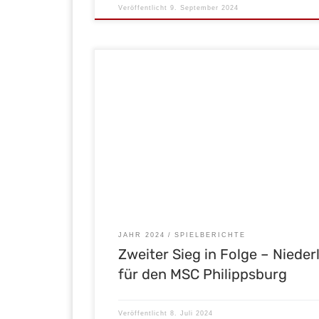
Veröffentlicht
9. September 2024
Nach dem Sieg gegen den MBV Budel am 29.06.20
der MSC Malsch motiviert auch die 3 Punkte gege
Tabellenverfolger MSC Philippsburg zu behalten. 
erschwerte Platzverhältnisse wollten wir unseren V
des Platzes ausnutzen. Im 1. Viertel tasteten sich b
Mannschaften ab, Torchancen waren auf beiden S
sehen […]
JAHR 2024
SPIELBERICHTE
Zweiter Sieg in Folge – Nieder
für den MSC Philippsburg
Veröffentlicht
8. Juli 2024