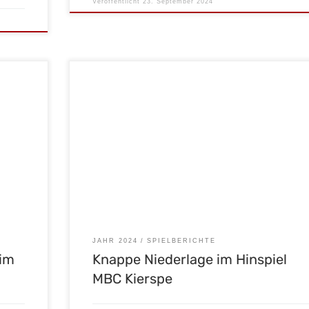
Veröffentlicht
23. September 2024
i_franz
Das 1. Viertel war zu Beginn recht einseitig. Kierspe war 
wird
oft vor unserem Tor und erspielte sich viele Möglichkeit
h die
welche uns in diesem Viertel leider ausblieben. So konn
Schon zu
Kiespe mit einer 1:0 Führung in die Pause gehen. Das 2.
ind.
Viertel wurde schon spannender. Unsere Malscher hatt
enigen
endlich ins Spiel […]
JAHR 2024
SPIELBERICHTE
eim
Knappe Niederlage im Hinspiel
MBC Kierspe