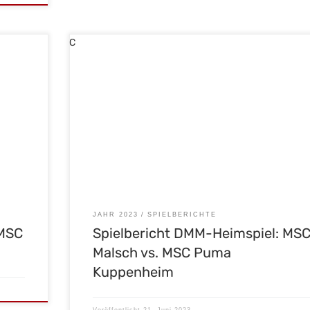
Spielbericht Bundesliga – Heimspiel MSC Malsch vs. MS
 Samstag
Puma Kuppenheim – 17.06.23 Vergangenen Samstag w
r gaben
es wieder einmal soweit, unsere Mälscher Jungs empfi
ische
niemand geringeren als den amtierenden Deutschen
Motoball Meister, den MSC Puma Kuppenheim. Wir erziel
minute.
einen soliden Start und machten es dem Gegner direkt 
. […]
Beginn so schwer […]
JAHR 2023
SPIELBERICHTE
 MSC
Spielbericht DMM-Heimspiel: MS
Malsch vs. MSC Puma
Kuppenheim