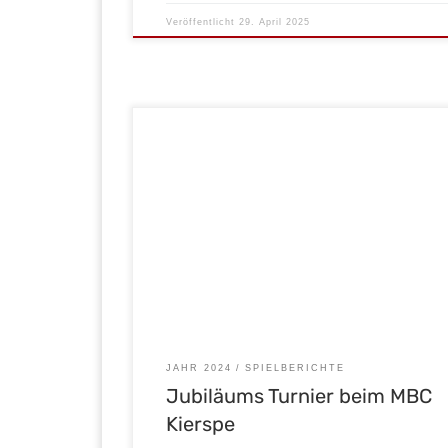
Veröffentlicht
29. April 2025
Zum 50. jährigen Bestehen des MBC Kierspe wurde
zum Jubiläumsturnier eingeladen. Mit dem Ziel un
Neuankömmlingen Fabian Heil und Simon Platzek 
erste Spielerfahrung zu geben sind wir am
Samstagmorgen nach Kierspe gereist.Im 1. Spiel 
MSC Jarmen mussten wir uns mit 0:3 geschlagen 
Im 2. […]
JAHR 2024
SPIELBERICHTE
Jubiläums Turnier beim MBC
Kierspe