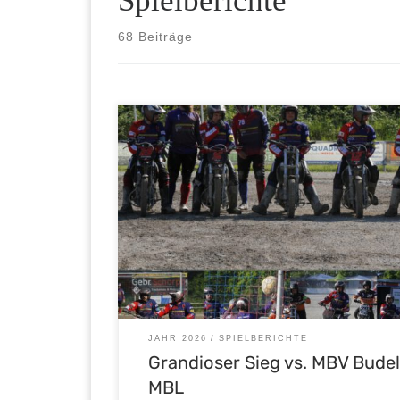
Spielberichte
68 Beiträge
MBL Motoball-Bundesliga: Grandioser 4:2 Sieg de
Malsch gegen den MBV Budel (Niederlande) am 09
– Gut gemacht Jungs
#mscmalsch
JAHR 2026
SPIELBERICHTE
Grandioser Sieg vs. MBV Budel
MBL