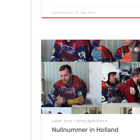
Veröffentlicht
10. Mai 2026
m vergangenen Samstagmorgen machte sich uns
Malscher Team auf den Weg ins ca. 450 km entfer
in Holland. Trotz langer Fahrt und einem sehr dezi
Kader waren alle motiviert. Das 1. Viertel verlief bis 
letzten Minuten gut. Die Abwehr stand stabil, und
dem gegnerischen Tor […]
JAHR 2025
SPIELBERICHTE
Nullnummer in Holland