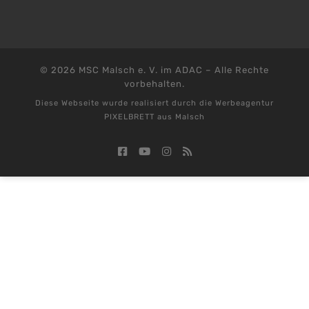
© 2026
MSC Malsch e. V. im ADAC
–
Alle Rechte
vorbehalten.
Diese Webseite wurde realisiert durch die
Werbeagentur
PIXELBRETT aus Malsch