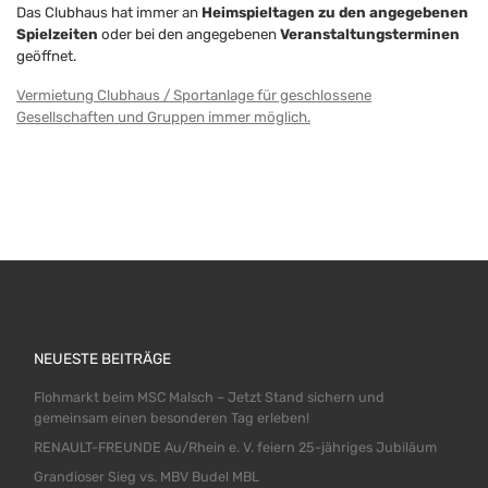
Das Clubhaus hat immer an
Heimspieltagen zu den angegebenen
Spielzeiten
oder bei den angegebenen
Veranstaltungsterminen
geöffnet.
Vermietung Clubhaus / Sportanlage für geschlossene
Gesellschaften und Gruppen immer möglich.
NEUESTE BEITRÄGE
Flohmarkt beim MSC Malsch – Jetzt Stand sichern und
gemeinsam einen besonderen Tag erleben!
RENAULT-FREUNDE Au/Rhein e. V. feiern 25-jähriges Jubiläum
Grandioser Sieg vs. MBV Budel MBL