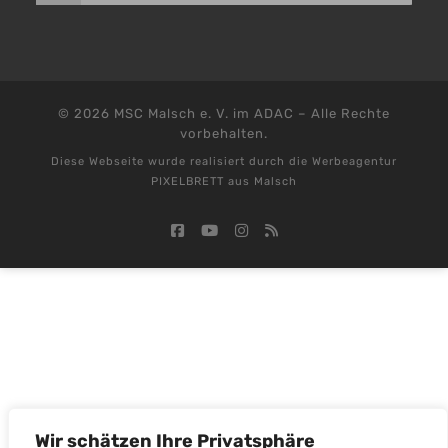
© 2026
MSC Malsch e. V. im ADAC
–
Alle Rechte
vorbehalten.
Diese Webseite wurde realisiert durch die
Werbeagentur
PIXELBRETT aus Malsch
Wir schätzen Ihre Privatsphäre