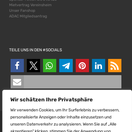
Mietvertrag Vereinsheim
Unser Fanshop
ADAC Mitgliedsantrag
TEILE UNS IN DEN #SOCIALS
Wir schätzen Ihre Privatsphäre
Wir verwenden Cookies, um Ihr Surferlebnis zu verbessern,
personalisierte Anzeigen oder Inhalte einzusetzen und
© 2026
MSC Malsch e. V. im ADAC
–
Alle Rechte
unseren Datenverkehr zu analysieren. Wenn Sie auf „Alle
vorbehalten.
akzeptieren" klicken, stimmen Sie der Anwendung von