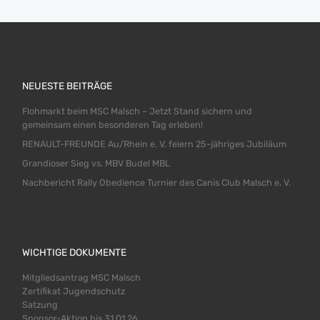
NEUESTE BEITRÄGE
Flohmarkt beim MSC Malsch – Jetzt Stand sichern und
gemeinsam einen besonderen Tag erleben!
RENAULT-FREUNDE Au/Rhein e. V. feiern 25-jähriges Jubiläum
Grandioser Sieg vs. MBV Budel MBL
Nachbericht Rally Obedience Turnier des Canis Club Malsch e. V.
WICHTIGE DOKUMENTE
Mitgliedsantrag MSC Malsch
Zertifikat Jugendschutz
Satzung
Sponsor-Aktion bis 31.01.26