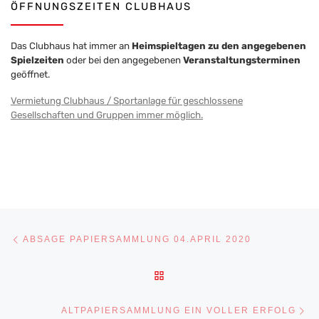
ÖFFNUNGSZEITEN CLUBHAUS
Das Clubhaus hat immer an
Heimspieltagen zu den angegebenen
Spielzeiten
oder bei den angegebenen
Veranstaltungsterminen
geöffnet.
Vermietung Clubhaus / Sportanlage für geschlossene
Gesellschaften und Gruppen immer möglich.
Beitragsnavigation
Vorheriger Beitrag
ABSAGE PAPIERSAMMLUNG 04.APRIL 2020
ZURÜCK ZUR BEITRAGSLI
Nä
ALTPAPIERSAMMLUNG EIN VOLLER ERFOLG