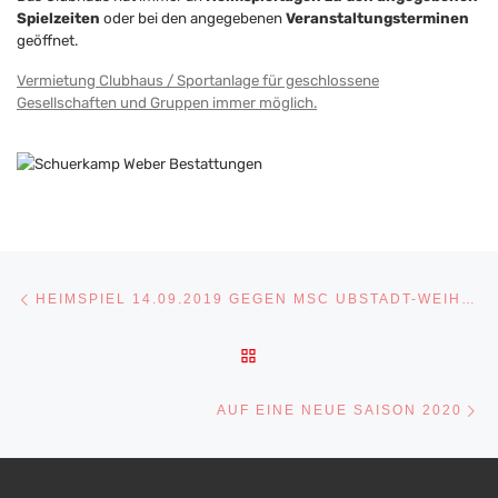
Spielzeiten
oder bei den angegebenen
Veranstaltungsterminen
geöffnet.
Vermietung Clubhaus / Sportanlage für geschlossene
Gesellschaften und Gruppen immer möglich.
Beitragsnavigation
Vorheriger Beitrag
HEIMSPIEL 14.09.2019 GEGEN MSC UBSTADT-WEIHER ENDET MIT 0:14
ZURÜCK ZUR BEITRAGSLI
Nä
AUF EINE NEUE SAISON 2020