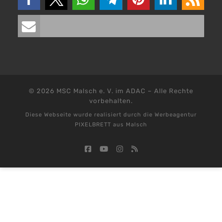
© 2026
MSC Malsch e. V. im ADAC
–
Alle Rechte
vorbehalten.
Diese Webseite wurde realisiert durch die
Werbeagentur
PIXELBRETT aus Malsch