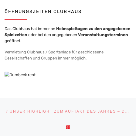
ÖFFNUNGSZEITEN CLUBHAUS
Das Clubhaus hat immer an
Heimspieltagen zu den angegebenen
Spielzeiten
oder bei den angegebenen
Veranstaltungsterminen
geöffnet.
Vermietung Clubhaus / Sportanlage für geschlossene
Gesellschaften und Gruppen immer möglich.
Beitragsnavigation
Vorheriger Beitrag
UNSER HIGHLIGHT ZUM AUFTAKT DES JAHRES – DER MALSCHER FASCHINGUMZUG 2025
ZURÜCK ZUR BEITRAGSLI