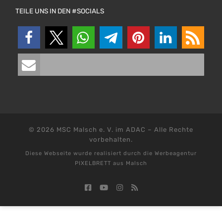
TEILE UNS IN DEN #SOCIALS
© 2026
MSC Malsch e. V. im ADAC
–
Alle Rechte
vorbehalten.
Diese Webseite wurde realisiert durch die
Werbeagentur
PIXELBRETT aus Malsch