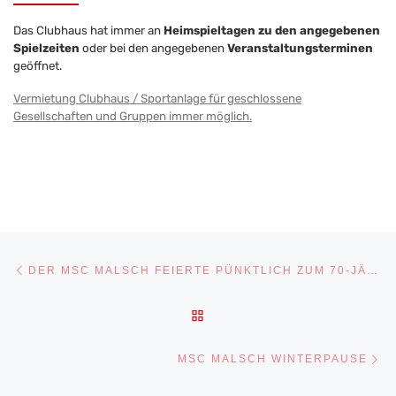
Das Clubhaus hat immer an
Heimspieltagen zu den angegebenen
Spielzeiten
oder bei den angegebenen
Veranstaltungsterminen
geöffnet.
Vermietung Clubhaus / Sportanlage für geschlossene
Gesellschaften und Gruppen immer möglich.
Beitragsnavigation
Vorheriger Beitrag
DER MSC MALSCH FEIERTE PÜNKTLICH ZUM 70-JÄHRIGEN JUBILÄUM
ZURÜCK ZUR BEITRAGSLI
Nä
MSC MALSCH WINTERPAUSE