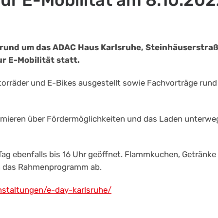
ur E-Mobilität am 8.10.20
 rund um das ADAC Haus Karlsruhe, Steinhäuserstra
r E-Mobilität statt.
torräder und E-Bikes ausgestellt sowie Fachvorträge run
mieren über Fördermöglichkeiten und das Laden unterwe
Tag ebenfalls bis 16 Uhr geöffnet. Flammkuchen, Getränke
en das Rahmenprogramm ab.
nstaltungen/e-day-karlsruhe/